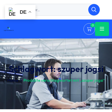
DE
0
Schlagwort:
szuper jogsi
Home
Produkte verschlagwortet mit „szuper jogsi“