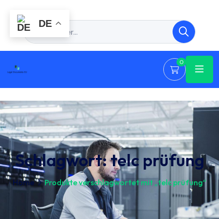
DE
0
Schlagwort:
telc prüfung
Home
Produkte verschlagwortet mit „telc prüfung“