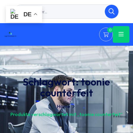
DE
0
Schlagwort:
toonie
counterfeit
Home
Produkte verschlagwortet mit „toonie counterfeit“