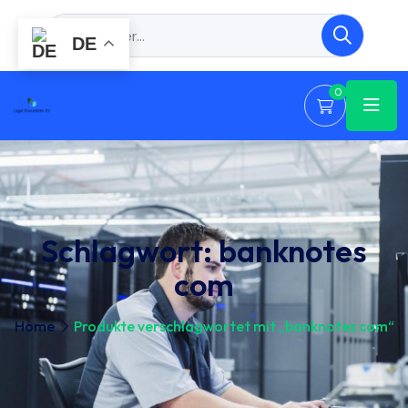
DE
0
Schlagwort:
banknotes
com
Home
Produkte verschlagwortet mit „banknotes com“