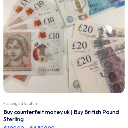
Falschgeld kaufen
Buy counterfeit money uk | Buy British Pound
Sterling
€
300.00
–
€
4,500.00