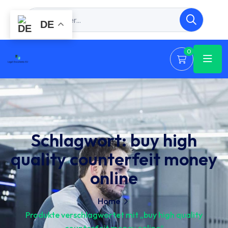
DE
0
Schlagwort:
buy high
quality counterfeit money
online
Home
Produkte verschlagwortet mit „buy high quality