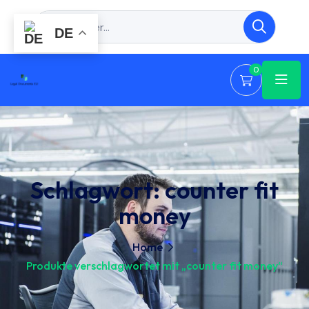
DE
0
Schlagwort:
counter fit
money
Home
Produkte verschlagwortet mit „counter fit money“