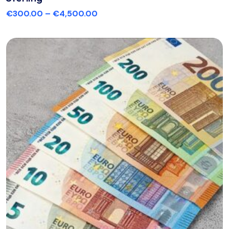
€
300.00
–
€
4,500.00