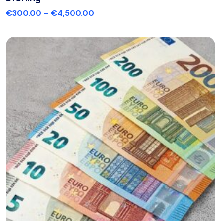
€
300.00
–
€
4,500.00