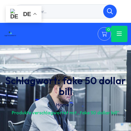
DE
0
Schlagwort:
fake 50 dollar
bill
Home
Produkte verschlagwortet mit „fake 50 dollar bill“