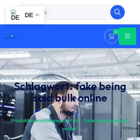
DE
0
Schlagwort:
fake being
sold bulk online
Home
Produkte verschlagwortet mit „fake being sold bulk
online“