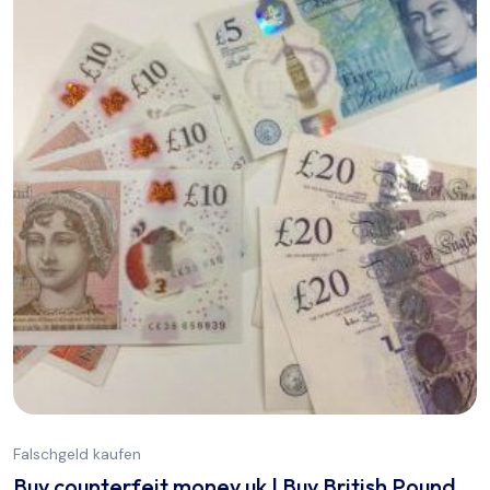
Falschgeld kaufen
Buy counterfeit money uk | Buy British Pound