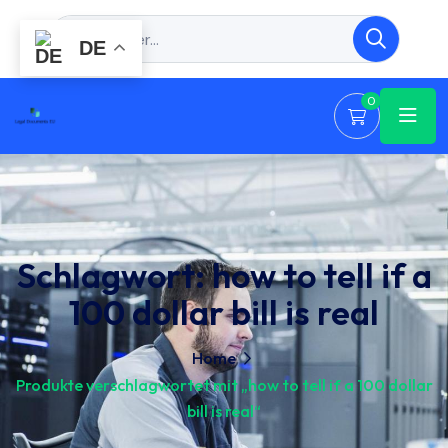
DE
0
Schlagwort:
how to tell if a
100 dollar bill is real
Home
Produkte verschlagwortet mit „how to tell if a 100 dollar
bill is real“