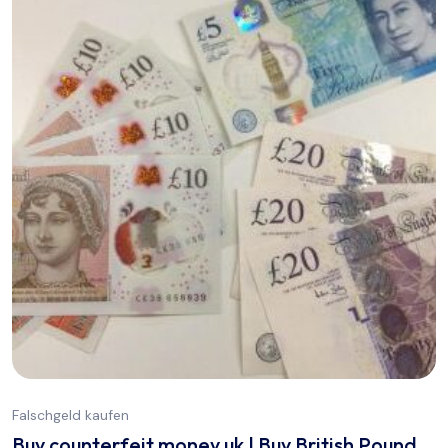
Falschgeld kaufen
Buy counterfeit money uk | Buy British Pound