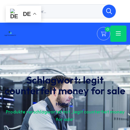
DE
0
Schlagwort:
legit
counterfeit money for sale
Home
Produkte verschlagwortet mit „legit counterfeit money
for sale“