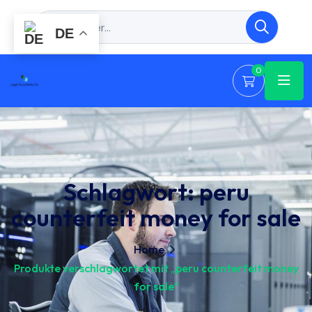
DE
0
Schlagwort:
peru
counterfeit money for sale
Home
Produkte verschlagwortet mit „peru counterfeit money
for sale“