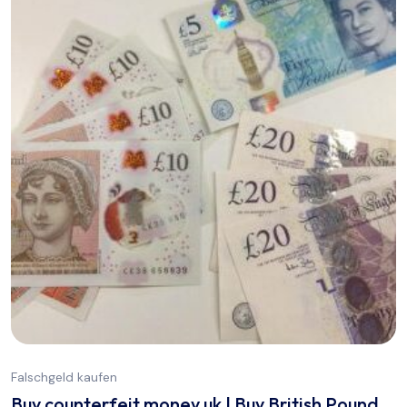
Falschgeld kaufen
Buy counterfeit money uk | Buy British Pound