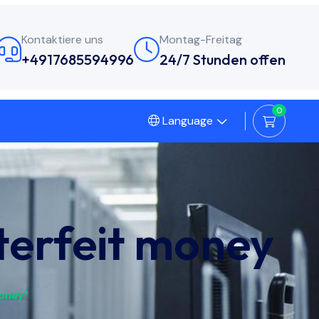
Kontaktiere uns
Montag-Freitag
+4917685594996
24/7 Stunden offen
0
Language
nterfeit money
money“