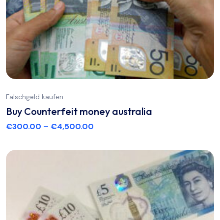
Falschgeld kaufen
Buy Counterfeit money australia
€
300.00
–
€
4,500.00