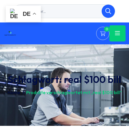
DE
0
Schlagwort:
real $100 bill
Home
Produkte verschlagwortet mit „real $100 bill“