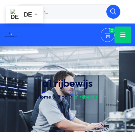
DE
0
a1 rijbewijs
Home
Blog
a1 rijbewijs