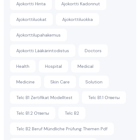
Ajokortti Hinta
Ajokortti Kadonnut
Ajokorttiluokat
Ajokorttiluokka
Ajokorttilupahakemus
Ajokortti Lääkärintodistus
Doctors
Health
Hospital
Medical
Medicine
Skin Care
Solution
Telc B1 Zertifikat Modelltest
Telc B1.1 Ответы
Telc B1.2 Ответы
Telc B2
Telc B2 Beruf Mündliche Prüfung Themen Pdf