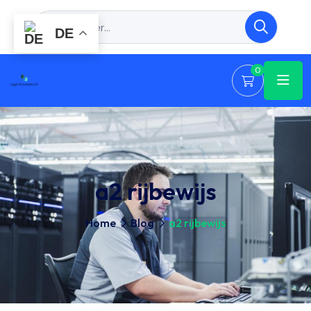
DE
0
a2 rijbewijs
Home
Blog
a2 rijbewijs