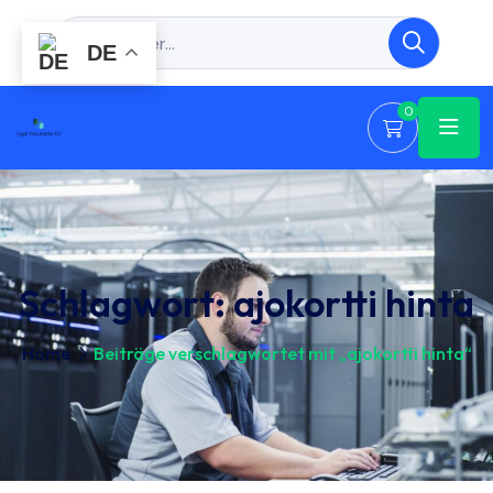
DE
0
Schlagwort:
ajokortti hinta
Home
Beiträge verschlagwortet mit „ajokortti hinta“