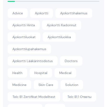
Advice
Ajokortti
Ajokorttihakemus
Ajokortti Hinta
Ajokortti Kadonnut
Ajokorttiluokat
Ajokorttiluokka
Ajokorttilupahakemus
Ajokortti Lääkärintodistus
Doctors
Health
Hospital
Medical
Medicine
Skin Care
Solution
Telc B1 Zertifikat Modelltest
Telc B1.1 Ответы