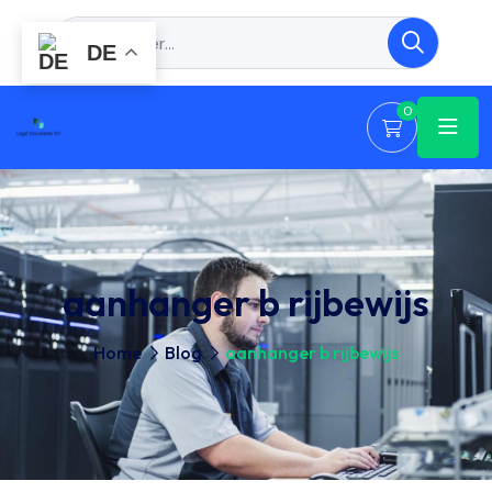
DE
0
aanhanger b rijbewijs
Home
Blog
aanhanger b rijbewijs